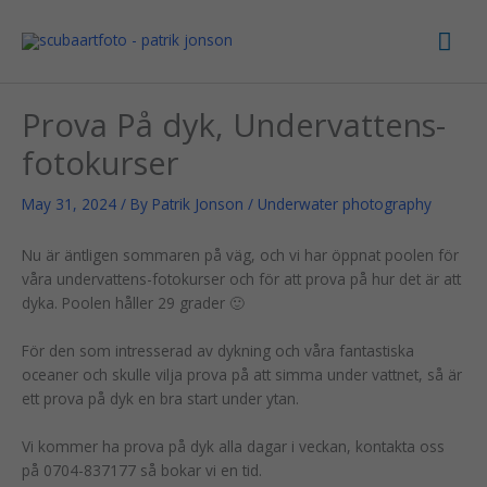
Skip
Mai
to
content
Men
Prova På dyk, Undervattens-
fotokurser
May 31, 2024
/ By
Patrik Jonson
/
Underwater photography
Nu är äntligen sommaren på väg, och vi har öppnat poolen för
våra undervattens-fotokurser och för att prova på hur det är att
dyka. Poolen håller 29 grader 🙂
För den som intresserad av dykning och våra fantastiska
oceaner och skulle vilja prova på att simma under vattnet, så är
ett prova på dyk en bra start under ytan.
Vi kommer ha prova på dyk alla dagar i veckan, kontakta oss
på 0704-837177 så bokar vi en tid.