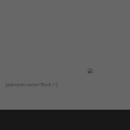
Experience
In order for
our
website to
perform as
well as
possible
during your
visit. If you
refuse
these
cookies,
some
functionality
will
[adinserter name=”Block 1″]
disappear
from the
website.
Marketing
By sharing
your