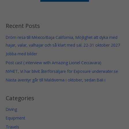
u
g
g
e
h
:
1
5
4
9
9
Recent Posts
$
$
t
Dröm resa till México/Baja California, Möjlighet att dyka med
h
r
hajar, valar, valhajar och så klart med säl. 22-31 oktober 2027
o
u
Jobba med bilder
g
h
Post cast ( interview with Amazing Lionel Ceccavara)
1
4
NYHET, Vi har blivit återförsäljare för Exposure underwater.se
9
Nästa äventyr går till Maldiverna i oktober, sedan Bali i
$
Categories
Diving
Equipment
Travels