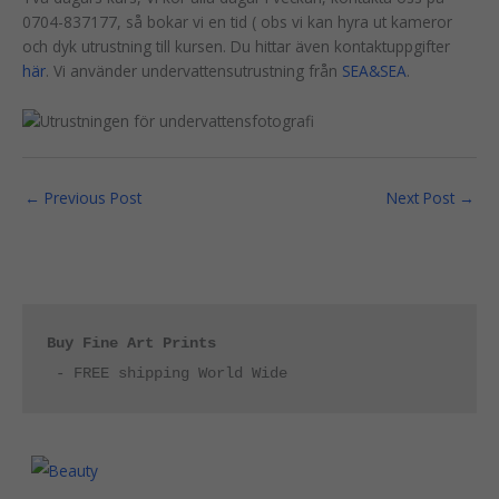
0704-837177, så bokar vi en tid ( obs vi kan hyra ut kameror
och dyk utrustning till kursen. Du hittar även kontaktuppgifter
här
. Vi använder undervattensutrustning från
SEA&SEA
.
←
Previous Post
Next Post
→
Buy Fine Art Prints
 - FREE shipping World Wide
P
r
i