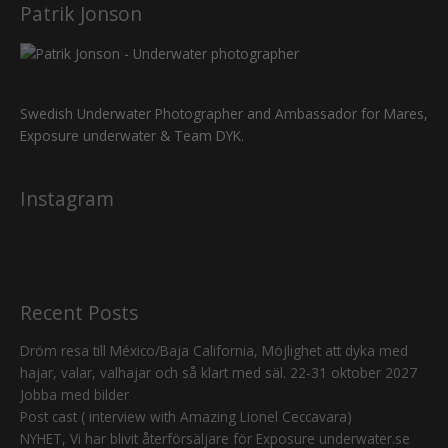
interests and
Patrik Jonson
behavior as
you visit our
site, you
increase the
chance of
Swedish Underwater Photographer and Ambassador for Mares,
seeing
Exposure underwater & Team DYK.
personalized
content and
offers.
Instagram
Recent Posts
Dröm resa till México/Baja California, Möjlighet att dyka med
hajar, valar, valhajar och så klart med säl. 22-31 oktober 2027
Jobba med bilder
Post cast ( interview with Amazing Lionel Ceccavara)
NYHET, Vi har blivit återförsäljare för Exposure underwater.se