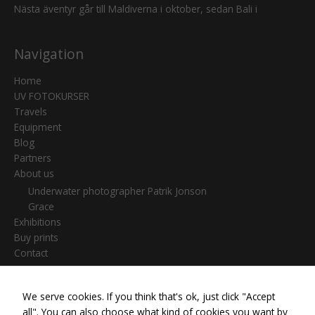
Nästa äventyr går till Maldiverna i oktober, sedan Bali i
Navigation
Home
UV FOTOKURSER
Travels
Equipment
Blog
Partners
About us
Underwater photographer Patrik Jonson
Grace
Exhibitions
Buy prints
Contact
We serve cookies. If you think that's ok, just click "Accept
Search
all". You can also choose what kind of cookies you want by