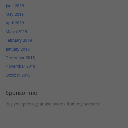
They are
June 2019
needed
May 2019
for the
website to
April 2019
function.
March 2019
February 2019
Statistics
January 2019
In order for
us to
December 2018
improve
November 2018
the
website's
October 2018
functionality
and
structure,
Sponsor me
based on
how the
Buy your photo gear and photos from my partners!
website is
used.