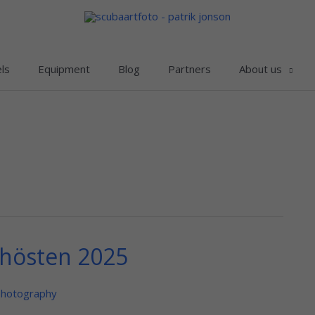
ls
Equipment
Blog
Partners
About us
i hösten 2025
photography