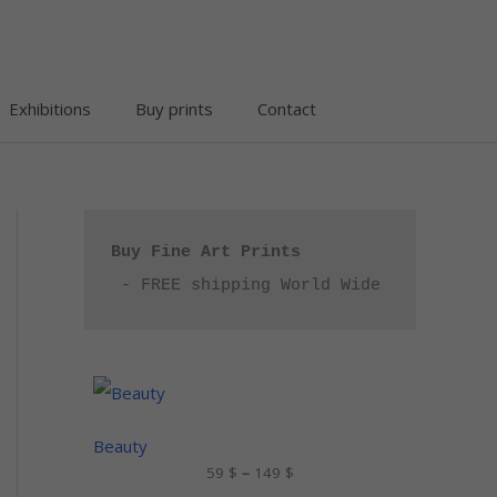
Exhibitions
Buy prints
Contact
Buy Fine Art Prints
 - FREE shipping World Wide
P
r
i
c
Beauty
e
59
$
–
149
$
r
a