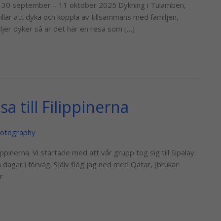
on 30 september – 11 oktober 2025 Dykning i Tulamben,
gillar att dyka och koppla av tillsammans med familjen,
iljer dyker så är det här en resa som […]
a till Filippinerna
otography
lippinerna. Vi startade med att vår grupp tog sig till Sipalay
a dagar i förväg. Själv flög jag ned med Qatar, (brukar
r