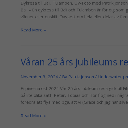
Bali
Dykresa till Bali, Tulamben, UV-Foto med Patrik Jons
hösten
Bali – En dykresa till Bali och Tulamben är för dig som 
2025
vänner eller enskilt. Oavsett om hela eller delar av fam
Read More »
Våran 25 års jubileums res
Våran
25
års
November 3, 2024
/ By
Patrik Jonson
/
Underwater ph
jubileums
resa
Filipinerna okt 2024 Vår 25 års jubileum resa gick till Fi
till
på lite olika sätt, Petar, Tobias och Tor flög ned i någr
Filippinerna
föredra att flya med pga. att vi (Grace och jag har silve
Read More »