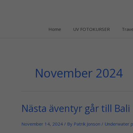
Skip
to
content
Home
UV FOTOKURSER
Trave
November 2024
Nästa äventyr går till Bal
Nästa
äventyr
går
November 14, 2024
/ By
Patrik Jonson
/
Underwater 
till