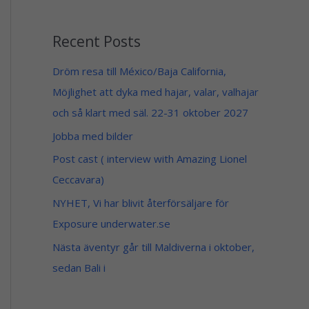
1
5
4
9
9
Recent Posts
$
$
t
h
Dröm resa till México/Baja California,
r
Möjlighet att dyka med hajar, valar, valhajar
o
u
och så klart med säl. 22-31 oktober 2027
g
h
Jobba med bilder
1
4
Post cast ( interview with Amazing Lionel
9
Ceccavara)
$
NYHET, Vi har blivit återförsäljare för
Exposure underwater.se
Nästa äventyr går till Maldiverna i oktober,
sedan Bali i