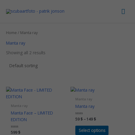
Skip
Mai
to
content
Men
Home
/ Manta ray
Manta ray
Showing all 2 results
Price
This
range:
product
59 $
Manta ray
has
through
Manta ray
Manta ray
149 $
multiple
Manta Face – LIMITED
variants.
EDITION
Rated
59
$
–
149
$
The
0
out
options
of
Select options
Rated
599
$
5