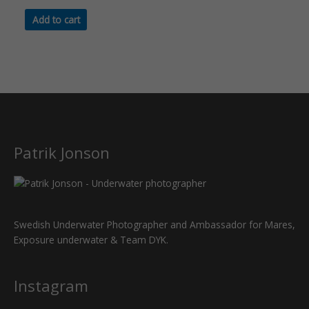
may
0
out
be
of
Add to cart
5
chosen
on
the
product
page
Patrik Jonson
Swedish Underwater Photographer and Ambassador for Mares,
Exposure underwater & Team DYK.
Instagram